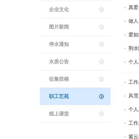
·
真爱
企业文化
·
做人
图片新闻
·
爱如
停水通知
·
荆水
·
水质公告
个人
征集投稿
·
工作
·
风雪
职工艺苑
·
个人
线上课堂
·
工作
·
紫云