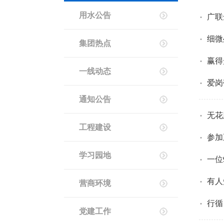
·
用水公告
广联
·
细微
集团热点
·
赢得
一线动态
·
爱岗
通知公告
·
无花
工程建设
·
参加
学习园地
·
一位
·
有人
营商环境
·
行循
党建工作