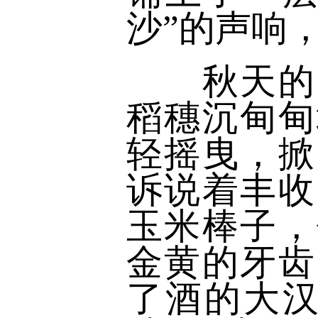
沙”的声响
秋天的田
稻穗沉甸甸
轻摇曳，掀
诉说着丰收
玉米棒子，
金黄的牙齿
了酒的大汉