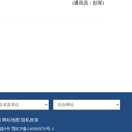
(通讯员：彭琛)
网站地图
隐私政策
利
鄂ICP备14006976号-1
湖路9号