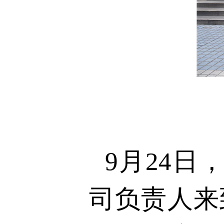
9月24
司负责人来